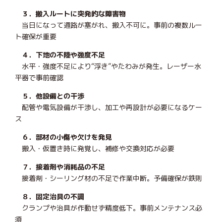
３．搬入ルートに突発的な障害物
当日になって通路が塞がれ、搬入不可に。事前の複数ルー
ト確保が重要
４．下地の不陸や強度不足
水平・強度不足により“浮き”やたわみが発生。レーザー水
平器で事前確認
５．他設備との干渉
配管や電気設備が干渉し、加工や再設計が必要になるケー
ス
６．部材の小傷や欠けを発見
搬入・仮置き時に発覚し、補修や交換対応が必要
７．接着剤や消耗品の不足
接着剤・シーリング材の不足で作業中断。予備確保が鉄則
８．固定治具の不調
クランプや治具が作動せず精度低下。事前メンテナンス必
須