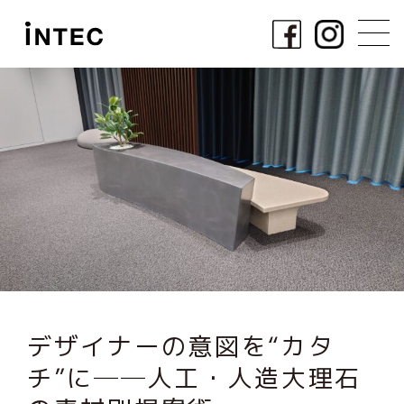
デザイナーの意図を“カタ
チ”に──人工・人造大理石