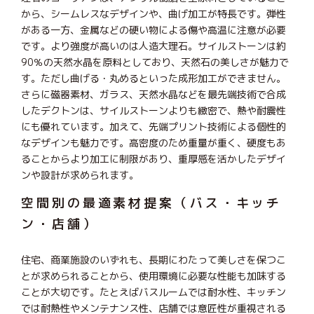
から、シームレスなデザインや、曲げ加工が特長です。弾性
がある一方、金属などの硬い物による傷や高温に注意が必要
です。より強度が高いのは人造大理石。サイルストーンは約
90％の天然水晶を原料としており、天然石の美しさが魅力で
す。ただし曲げる・丸めるといった成形加工ができません。
さらに磁器素材、ガラス、天然水晶などを最先端技術で合成
したデクトンは、サイルストーンよりも緻密で、熱や耐震性
にも優れています。加えて、先端プリント技術による個性的
なデザインも魅力です。高密度のため重量が重く、硬度もあ
ることからより加工に制限があり、重厚感を活かしたデザイ
ンや設計が求められます。
空間別の最適素材提案（バス・キッチ
ン・店舗）
住宅、商業施設のいずれも、長期にわたって美しさを保つこ
とが求められることから、使用環境に必要な性能も加味する
ことが大切です。たとえばバスルームでは耐水性、キッチン
では耐熱性やメンテナンス性、店舗では意匠性が重視される