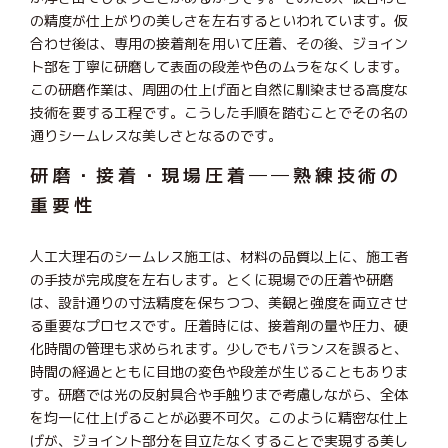
の精度が仕上がりの美しさを左右するといわれています。仮
合わせ後は、専用の接着剤を用いて圧着、その後、ジョイン
ト部を丁寧に研磨して表面の段差や色のムラをなくします。
この研磨作業は、周囲の仕上げ面と自然に馴染ませる高度な
技術を要する工程です。こうした手順を踏むことでその名の
通りシームレスな美しさとなるのです。
研磨・接着・現場圧着──熟練技術の
重要性
人工大理石のシームレス施工は、材料の品質以上に、施工者
の手技が完成度を左右します。とくに現場での圧着や研磨
は、設計通りの寸法精度を保ちつつ、美観と強度を両立させ
る重要なプロセスです。圧着時には、接着剤の量や圧力、硬
化時間の管理も求められます。少しでもバランスを誤ると、
時間の経過とともに目地の変色や段差が生じることもありま
す。研磨では光の反射具合や手触りまで考慮しながら、全体
を均一に仕上げることが必要不可欠。このように精密な仕上
げが、ジョイント部分を目立たなくすることで実現する美し