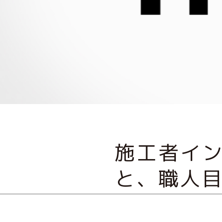
施工者イ
と、職人