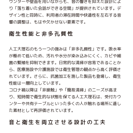
ウンターや壁面を用いながらも、音の響きを抑えた設計によ
り「落ち着いた会話ができる空間」が提供されています。デ
ザイン性と同時に、利用者の滞在時間や快適性を左右する音
響の調整は、もはや欠かせない要素です。
衛生性能と非多孔質性
人工大理石のもう一つの強みは「非多孔質性」です。吸水率
が極めて低いため、汚れや水分が染み込みにくく、カビや細
菌の繁殖を抑制できます。日常的な清掃が容易であることか
ら、医療施設や介護施設では衛生管理の観点から高く評価さ
れています。さらに、抗菌加工を施した製品も登場し、衛生
性能は一層向上しています。
コロナ禍以降は「非接触」や「簡易清掃」のニーズが高ま
り、短時間で衛生的な状態を保てる人工大理石は、受付カウ
ンターや共有テーブルといった多くの人が触れる場所に適し
た素材として再評価されています。
音と衛生を両立させる設計の工夫