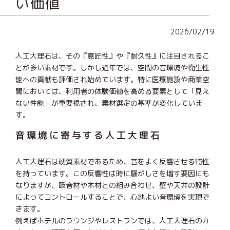
い価値
2026/02/19
人工大理石は、その『意匠性』や『耐久性』に注目されるこ
とが多い素材です。しかし近年では、空間の音環境や衛生性
能への貢献も評価され始めています。特に医療施設や商業空
間においては、利用者の体験価値を高める要素として「見え
ない性能」が重要視され、素材選定の基準が変化していま
す。
音環境に寄与する人工大理石
人工大理石は硬質素材であるため、音をよく反響させる特性
を持っています。この反響性は時に騒がしさを増す要因にも
なりますが、吸音材や木材との組み合わせ、壁や天井の設計
によってコントロールすることで、心地よい音環境を実現で
きます。
例えばホテルのラウンジやレストランでは、人工大理石のカ